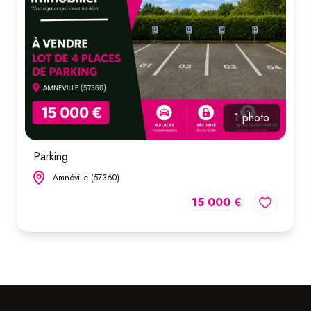
nos
services
1 photo
Parking
Amnéville (57360)
15 000 €