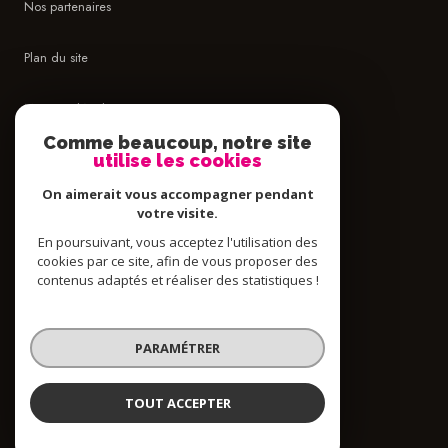
Nos partenaires
Plan du site
Mentions légales
Comme beaucoup, notre site
Admin
utilise les cookies
On aimerait vous accompagner pendant
Politique RGPD
votre visite.
En poursuivant, vous acceptez l'utilisation des
Cookies
cookies par ce site, afin de vous proposer des
contenus adaptés et réaliser des statistiques !
© 2026 | Tous droits réservés
PARAMÉTRER
Réalisé par
TOUT ACCEPTER