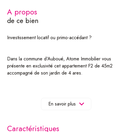
a propos
de ce bien
Investissement locatif ou primo-accédant ?
Dans la commune d'Auboué, Atome Immobilier vous
présente en exclusivité cet appartement F2 de 45m2
accompagné de son jardin de 4 ares.
Situé au rez-de-chaussée d'une petite copropriété de
deux logements, ce bien se compose de 2 grandes
En savoir plus
pièces; un espace de vie de 27m2 ouvert sur la cuisine et
une chambre de 15m2.
caractéristiques