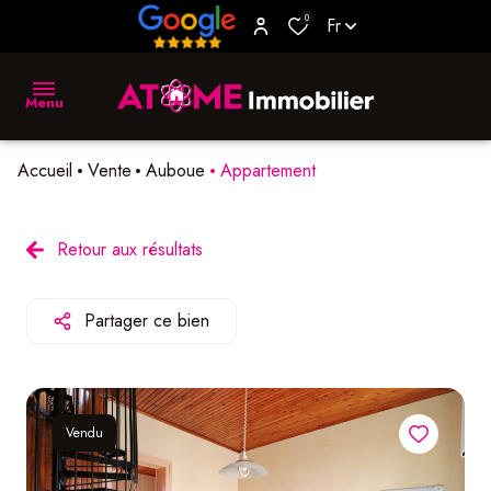
0
Fr
Menu
Accueil
Vente
Auboue
Appartement
accueil
vente
Retour aux résultats
location
Partager ce bien
biens
vendus
estimer
Vendu
L'agence