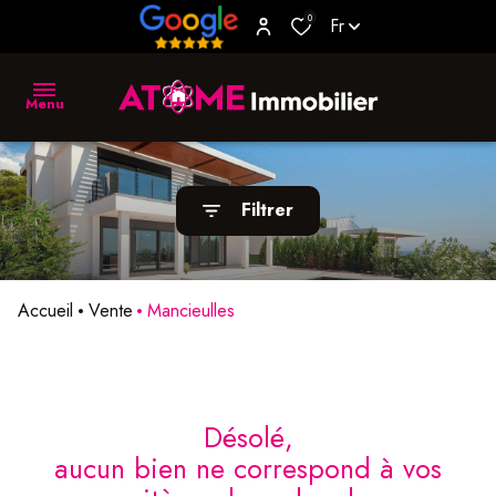
0
Fr
Menu
accueil
Filtrer
vente
location
Accueil
Vente
Mancieulles
biens
vendus
estimer
désolé,
aucun bien ne correspond à vos
L'agence