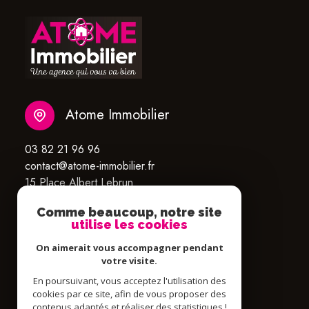
Atome Immobilier
03 82 21 96 96
contact@atome-immobilier.fr
15 Place Albert Lebrun
54580 Auboué
Comme beaucoup, notre site
utilise les cookies
On aimerait vous accompagner pendant
votre visite.
En poursuivant, vous acceptez l'utilisation des
cookies par ce site, afin de vous proposer des
contenus adaptés et réaliser des statistiques !