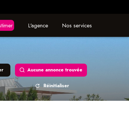
estimer
L'agence
nos services
er
Aucune annonce trouvée
Réinitialiser