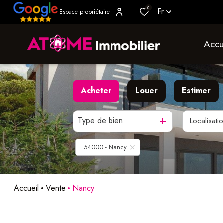
0
Fr
Espace propriétaire
accu
Acheter
Louer
Estimer
Type de bien
Localisati
De l'ancien
à l'année
De l'immo pro
De l'immo pro
54000 - Nancy
Accueil
Vente
Nancy