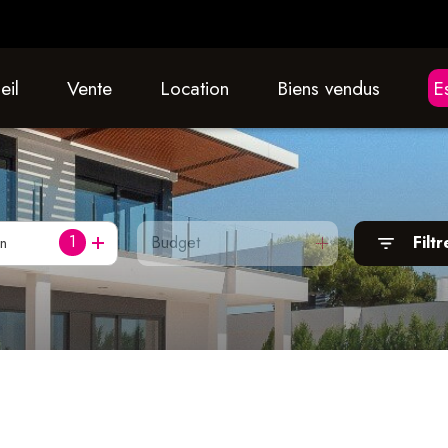
eil
vente
location
biens vendus
1
Budget
Filtr
on