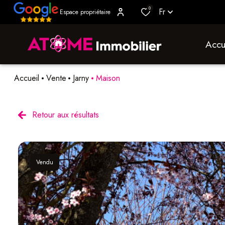
0
Fr
Espace propriétaire
accu
Accueil
Vente
Jarny
Maison
Retour aux résultats
Vendu