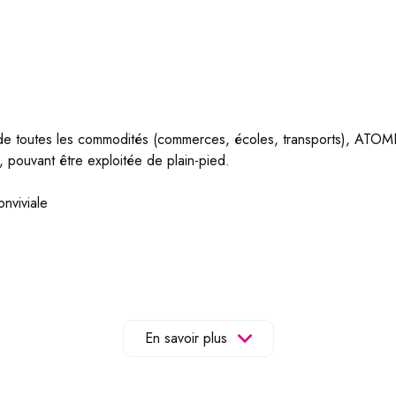
te de toutes les commodités (commerces, écoles, transports), AT
 pouvant être exploitée de plain-pied.
nviviale
res, mansardées, parfaites pour les enfants ou jeunes adolescent
t notamment une cuisine d’été, avec accès direct au jardin.
oré, idéal pour les moments de détente, agrémenté d’une pergola et
En savoir plus