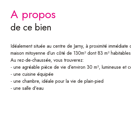
a propos
de ce bien
Idéalement située au centre de Jarny, à proximité immédia
maison mitoyenne d’un côté de 130m² dont 83 m² habitables,
Au rez-de-chaussée, vous trouverez:
- une agréable pièce de vie d’environ 30 m², lumineuse et co
- une cuisine équipée
- une chambre, idéale pour la vie de plain-pied
- une salle d'eau
À l’étage, la maison dispose de deux chambres supplémentai
Le bien bénéficie également d’un sous-sol complet comprenan
À l’extérieur, vous profiterez d’un grand jardin clos et arb
Les atouts :
Maison exploitable de plain-pied
3 chambres dont une au rez-de-chaussée