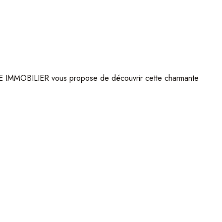
OME IMMOBILIER vous propose de découvrir cette charmante
s.
 d’une serre de culture pour les amateurs de jardinage.