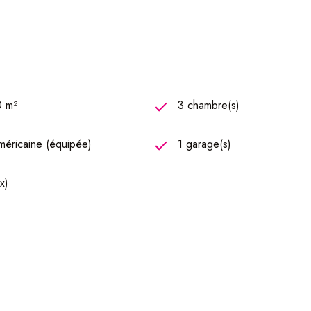
nez poser vos valises à Jarny
0 m²
3 chambre(s)
tez pas à nous contacter !
américaine (équipée)
1 garage(s)
x)