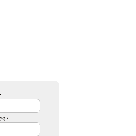
*
(%) *