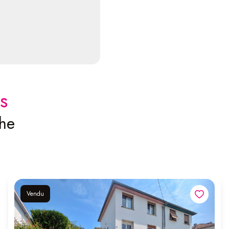
s
che
Vendu