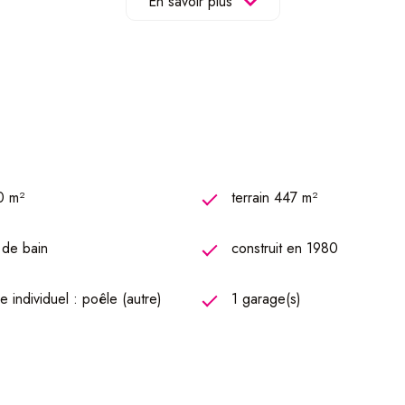
En savoir plus
 équipée de 11 m² d'une salle à manger de 15 m² avec un poêle à 
e/chaufferie et un cellier
0 m²
terrain 447 m²
) de bain
construit en 1980
 individuel : poêle (autre)
1 garage(s)
r organiser une visite.