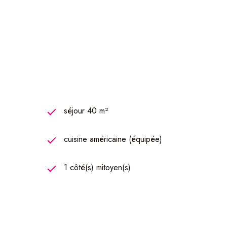
bois d’un salon de 14 m² avec accès direct à la terrasse et
séjour 40 m²
cuisine américaine (équipée)
1 côté(s) mitoyen(s)