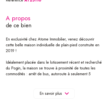
Référence
AT25110
a propos
de ce bien
En exclusivité chez Atome Immobilier, venez découvrir
cette belle maison individuelle de plain-pied construite en
2019 !
Idéalement placée dans le lotissement récent et recherché
du Pogin, la maison se trouve à proximité de toutes les
commodités : arrêt de bus, autoroute à seulement 5
minutes et frontière luxembourgeoise à 20 km.
D’une superficie totale de 107 m² dont 92 m² habitables,
En savoir plus
elle offre un cadre de vie agréable et fonctionnel.