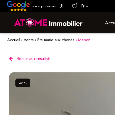
0
Fr
Espace propriétaire
accu
Accueil
Vente
Ste marie aux chenes
Maison
Retour aux résultats
Vendu