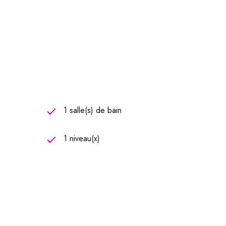
r ...
1 salle(s) de bain
1 niveau(x)