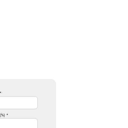
*
(%) *