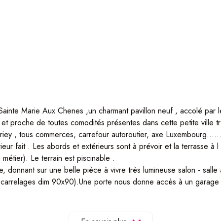
Sainte Marie Aux Chenes ,un charmant pavillon neuf , accolé par l
t proche de toutes comodités présentes dans cette petite ville trè
iey , tous commerces, carrefour autoroutier, axe Luxembourg......
ieur fait . Les abords et extérieurs sont à prévoir et la terrasse à 
 métier). Le terrain est piscinable .
te, donnant sur une belle pièce à vivre très lumineuse salon - sall
s carrelages dim 90x90).Une porte nous donne accès à un garage 
nt 3 grandes chambres ,un toilette de nuit et une grande salle de b
 pompe à chaleur et ballon thermo dynamique, adoucisseur ,tous vol