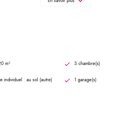
En savoir plus
s valises , ATOME IMMOBILIER vous le propose .
, un véritable coup de coeur à découvrir et à visiter sans plus tarde
320 m²
3 chambre(s)
 individuel : au sol (autre)
1 garage(s)