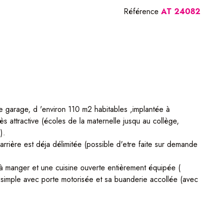
Référence
AT 24082
e garage, d 'environ 110 m2 habitables ,implantée à
s attractive (écoles de la maternelle jusqu au collège,
).
l arrière est déja délimitée (possible d'etre faite sur demande
e à manger et une cuisine ouverte entièrement équipée (
simple avec porte motorisée et sa buanderie accollée (avec
ain.
ets électriques , combles isolés par projection , Alarme....