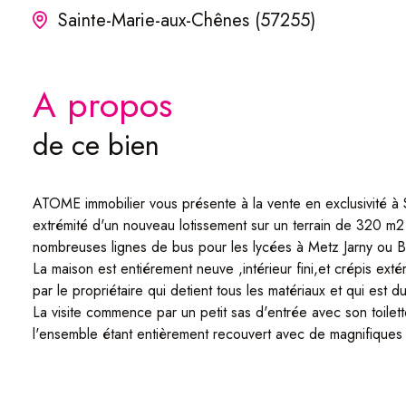
Sainte-Marie-aux-Chênes (57255)
a propos
de ce bien
ATOME immobilier vous présente à la vente en exclusivité à 
extrémité d'un nouveau lotissement sur un terrain de 320 m2 e
nombreuses lignes de bus pour les lycées à Metz Jarny ou Br
La maison est entiérement neuve ,intérieur fini,et crépis extér
par le propriétaire qui detient tous les matériaux et qui est du
La visite commence par un petit sas d'entrée avec son toilet
l'ensemble étant entièrement recouvert avec de magnifique
sa porte d'accès extérieur)..
Un bel escalier nous mène vers un très beau palier distribua
Chauffage au sol rdc et étage réversible ( chaud froid ) par