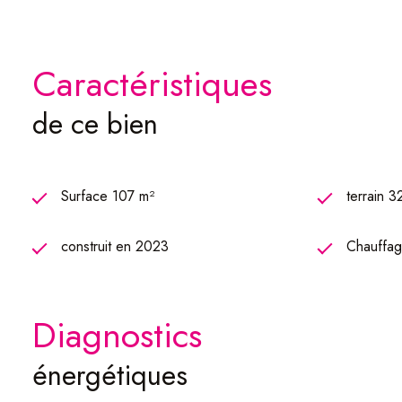
Si votre souhait etait de devenir quercussien en posant vo
Ses très belles prestations et leurs qualités, font de ce bien 
caractéristiques
de ce bien
Surface 107 m²
terrain 
construit en 2023
Chauffage
diagnostics
énergétiques