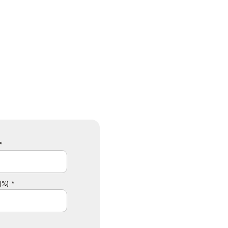
*
(%) *