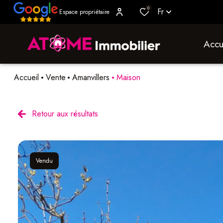
0
Fr
Espace propriétaire
accu
Accueil
Vente
Amanvillers
Maison
Retour aux résultats
Vendu