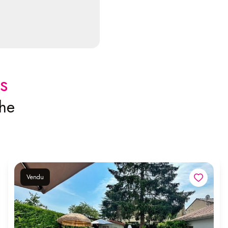
s
che
Vendu