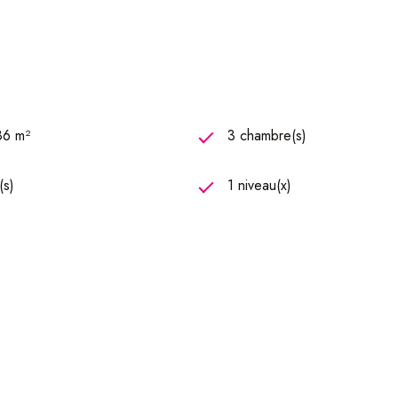
86 m²
3 chambre(s)
(s)
1 niveau(x)