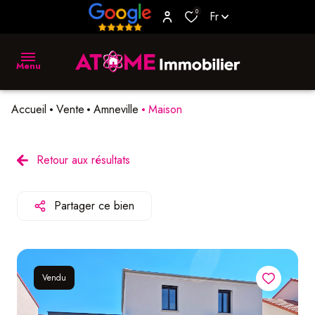
0
Fr
Menu
Accueil
Vente
Amneville
Maison
accueil
vente
Retour aux résultats
location
Partager ce bien
biens
vendus
estimer
Vendu
L'agence