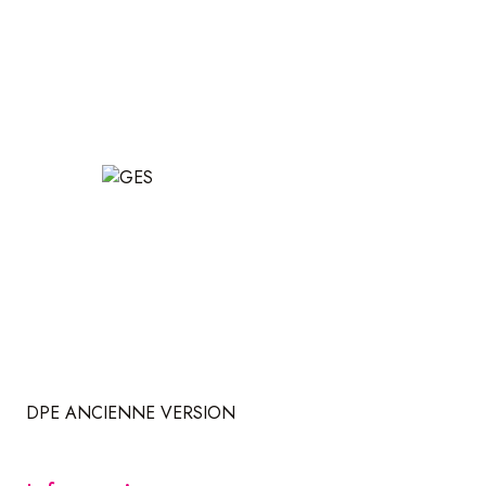
Les plus de ce bien :
-Maison coup de cœur et neuve / posez vos valises !
-Très bon DPE (B & B)
-Maison connéctée (chauffage et volets intélligents,
réglables à distance)
-Quartier calme
-Garde corps en verre commandé / posé pour la vente
Pour plus d’informations, n’hésitez pas à contacter Atome
Immobilier.
DPE ANCIENNE VERSION