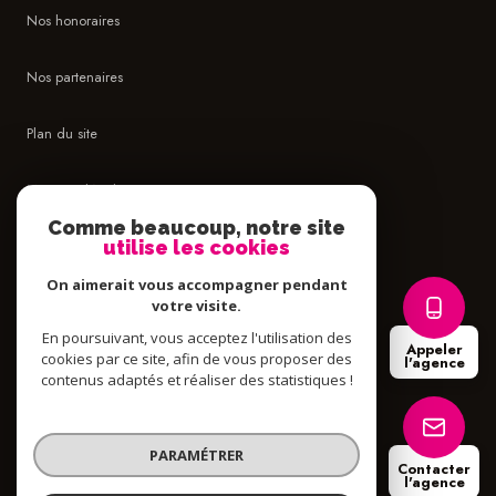
Nos honoraires
Nos partenaires
Plan du site
Mentions légales
Comme beaucoup, notre site
Admin
utilise les cookies
On aimerait vous accompagner pendant
Politique RGPD
votre visite.
En poursuivant, vous acceptez l'utilisation des
Appeler
Cookies
cookies par ce site, afin de vous proposer des
l'agence
contenus adaptés et réaliser des statistiques !
© 2026 | Tous droits réservés
PARAMÉTRER
Contacter
l'agence