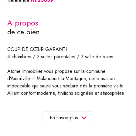
Référence
AT25039
a propos
de ce bien
COUP DE CŒUR GARANTI
4 chambres / 2 suites parentales / 3 salle de bains
Atome Immobilier vous propose sur la commune
d’Amnéville – Malancourt-la-Montagne, cette maison
impeccable qui saura vous séduire dès la première visite.
Alliant confort moderne, finitions soignées et atmosphère
chaleureuse, elle offre un cadre de vie idéal, prête à
accueillir vos valises sur les quelques 184m² qu’elle
propose.
En savoir plus
Le rez-de-chaussée se compose d’une entrée débouchant
sur l’espace de vie de 65m² offrant une hauteur sous