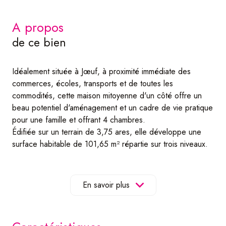
a propos
de ce bien
Idéalement située à Jœuf, à proximité immédiate des
commerces, écoles, transports et de toutes les
commodités, cette maison mitoyenne d'un côté offre un
beau potentiel d'aménagement et un cadre de vie pratique
pour une famille et offrant 4 chambres.
Édifiée sur un terrain de 3,75 ares, elle développe une
surface habitable de 101,65 m² répartie sur trois niveaux.
Au rez-de-chaussée, vous découvrirez une entrée
desservant une cuisine ainsi qu'un salon de 20,65 m². Une
configuration qui offre la possibilité d'ouvrir les espaces
En savoir plus
afin de créer une vaste pièce de vie traversante de plus
de 35 m², lumineuse et conviviale.
Le premier étage comprend deux chambres confortables