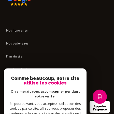
Nos honoraires
Nos partenaires
Plan du site
Mentions légales
Comme beaucoup, notre site
Admin
utilise les cookies
On aimerait vous accompagner pendant
Politique RGPD
votre visite.
En poursuivant, vous acceptez l'utilisation des
Appeler
Cookies
cookies par ce site, afin de vous proposer des
l'agence
contenus adaptés et réaliser des statistiques !