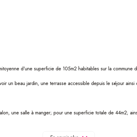
 mitoyenne d'une superficie de 105m2 habitables sur la commune d
voir un beau jardin, une terrasse accessible depuis le séjour ains
alon, une salle à manger; pour une superficie totale de 44m2; ain
spacieuses, sa salle de bain avec douche à l'italienne et un es