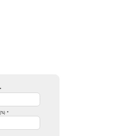
*
(%) *