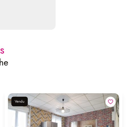
s
che
Vendu