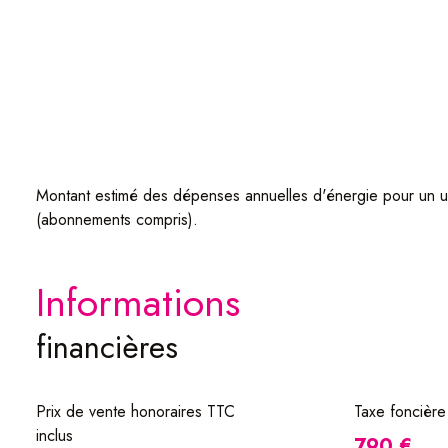
- Possibilité d'aménager les combles
- Poêle à pellets
Si vous avez besoin de renseignements supplémentaires, n'h
Montant estimé des dépenses annuelles d'énergie pour un u
(abonnements compris).
informations
financières
Prix de vente honoraires TTC
Taxe foncière
inclus
790 €