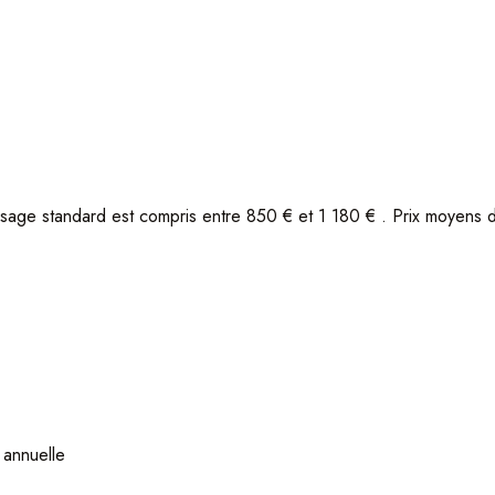
ésitez pas à contacter notre agence Atome Immobilier.
sage standard est compris entre 850 € et 1 180 € . Prix moyens
 annuelle