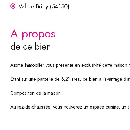
Val de Briey (54150)
a propos
de ce bien
Atome Immobilier vous présente en exclusivité cette maison
Étant sur une parcelle de 6,21 ares, ce bien a l'avantage d'a
Composition de la maison :
Au rez-de-chaussée, vous trouverez un espace cuisine, un s
buanderie.
À l'étage se trouve l'espace nuit avec ses deux chambres 