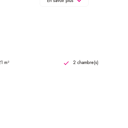
En savoir plus
x grandes pièces; idéal pour deux chambres supplémentaires ou a
re.
 que :
21 m²
2 chambre(s)
est laissé aux futurs acquéreurs.
ombles aménageables et de la cave.