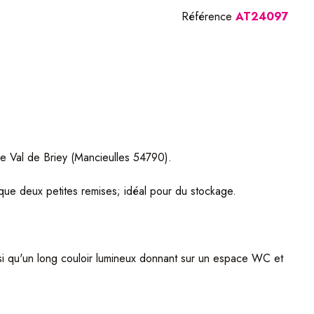
Référence
AT24097
e Val de Briey (Mancieulles 54790).
i que deux petites remises; idéal pour du stockage.
si qu'un long couloir lumineux donnant sur un espace WC et
pace pour un deuxième WC indépendant avec rangements.