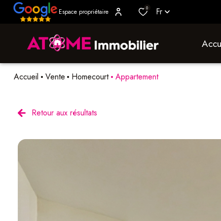
0
Fr
Espace propriétaire
accu
Accueil
Vente
Homecourt
Appartement
Retour aux résultats