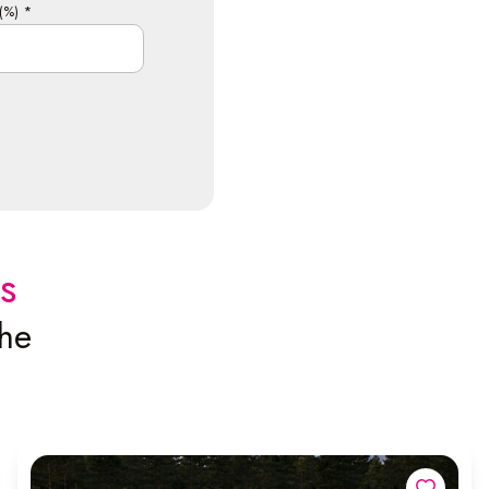
(%) *
s
che