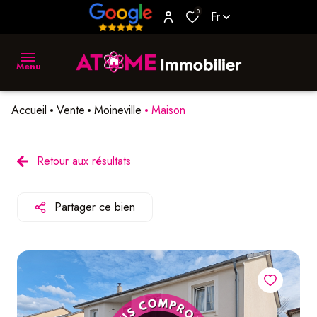
0
Fr
Menu
Accueil
Vente
Moineville
Maison
accueil
vente
Retour aux résultats
location
Partager ce bien
biens
vendus
estimer
L'agence