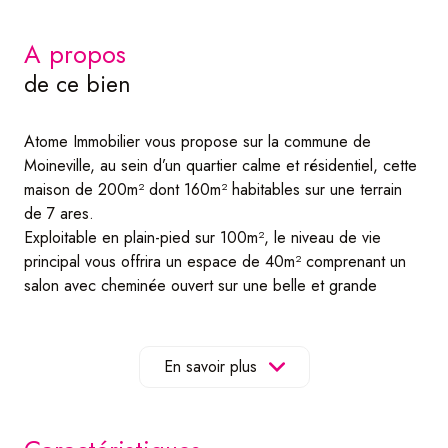
a propos
de ce bien
Atome Immobilier vous propose sur la commune de
Moineville, au sein d’un quartier calme et résidentiel, cette
maison de 200m² dont 160m² habitables sur une terrain
de 7 ares.
Exploitable en plain-pied sur 100m², le niveau de vie
principal vous offrira un espace de 40m² comprenant un
salon avec cheminée ouvert sur une belle et grande
cuisine.
Très lumineux, vous bénéficierez également d’un accès via
une baie vitrée au jardin et sa terrasse de 30m², idéal
En savoir plus
pour recevoir amis et famille.
L’espace nuit principal se compose quant à lui de 3
chambres mesurant respectivement 11.10, 11,20 et 14m².