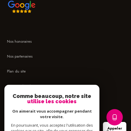
Nos honoraires
Nos partenaires
Plan du site
Mentions légales
Comme beaucoup, notre site
Admin
utilise les cookies
On aimerait vous accompagner pendant
Politique RGPD
votre visite.
En poursuivant, vous acceptez l'utilisation des
Appeler
Cookies
cookies par ce site, afin de vous proposer des