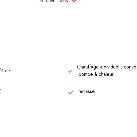
En savoir plus
 et à peine 45min de la frontière luxembourgeoise.
vative) actuellement loués :
'un ballon thermodynamique.
Chauffage individuel : conve
74 m²
es en double-vitrage permet aux locataires de diminuer leur consom
(pompe à chaleur)
)
terrasse