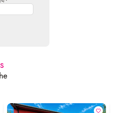
(%) *
s
che