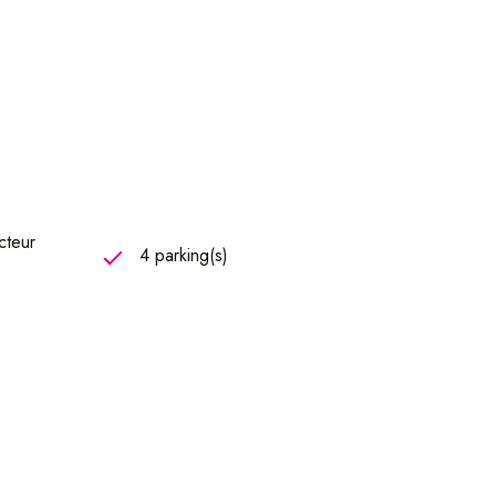
cteur
4 parking(s)
mation en énergie.