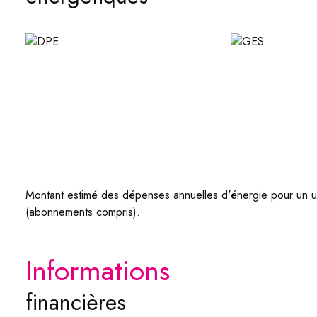
- Très haute rentabilité
- Tous les appartements loués
Contacter votre agence Atome Immobilier pour tout renseig
Montant estimé des dépenses annuelles d'énergie pour un u
(abonnements compris).
informations
financières