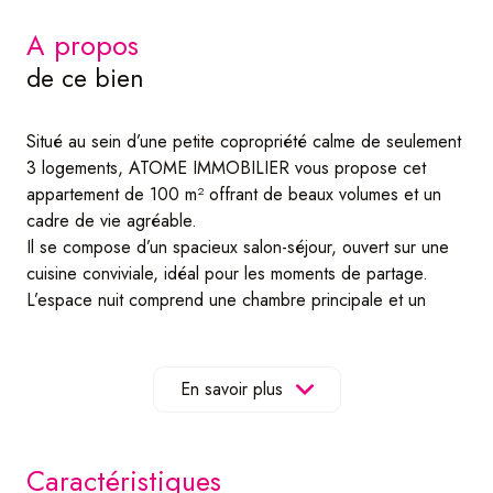
a propos
de ce bien
Situé au sein d’une petite copropriété calme de seulement
3 logements, ATOME IMMOBILIER vous propose cet
appartement de 100 m² offrant de beaux volumes et un
cadre de vie agréable.
Il se compose d’un spacieux salon-séjour, ouvert sur une
cuisine conviviale, idéal pour les moments de partage.
L’espace nuit comprend une chambre principale et un
bureau pouvant faire office de seconde chambre. Une
salle d'eau complète le bien. Une grande véranda apporte
un espace supplémentaire, parfait pour profiter de la
En savoir plus
lumière naturelle toute l’année.
À l’extérieur, vous bénéficierez d’un jardin privatif de
presque 3 ares, un véritable atout pour les amateurs de
caractéristiques
plein air.