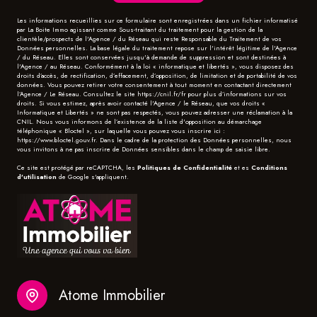
Les informations recueillies sur ce formulaire sont enregistrées dans un fichier informatisé
par La Boite Immo agissant comme Sous-traitant du traitement pour la gestion de la
clientèle/prospects de l'Agence / du Réseau qui reste Responsable du Traitement de vos
Données personnelles. La base légale du traitement repose sur l'intérêt légitime de l'Agence
/ du Réseau. Elles sont conservées jusqu'à demande de suppression et sont destinées à
l'Agence / au Réseau. Conformément à la loi « informatique et libertés », vous disposez des
droits d’accès, de rectification, d’effacement, d’opposition, de limitation et de portabilité de vos
données. Vous pouvez retirer votre consentement à tout moment en contactant directement
l’Agence / Le Réseau. Consultez le site
https://cnil.fr/fr
pour plus d’informations sur vos
droits. Si vous estimez, après avoir contacté l'Agence / le Réseau, que vos droits «
Informatique et Libertés » ne sont pas respectés, vous pouvez adresser une réclamation à la
CNIL. Nous vous informons de l’existence de la liste d'opposition au démarchage
téléphonique « Bloctel », sur laquelle vous pouvez vous inscrire ici :
https://www.bloctel.gouv.fr
. Dans le cadre de la protection des Données personnelles, nous
vous invitons à ne pas inscrire de Données sensibles dans le champ de saisie libre.
Ce site est protégé par reCAPTCHA, les
Politiques de Confidentialité
et es
Conditions
d'utilisation
de Google s'appliquent.
Atome Immobilier