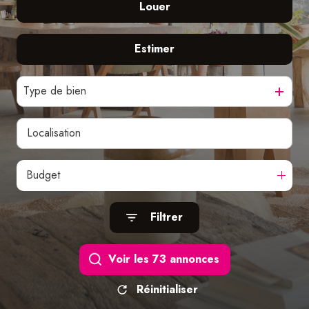
Louer
De l'ancien
nos
services
De l'immo pro
Estimer
à l'année
De l'immo pro
Type de bien
Budget
Filtrer
Voir les
73
annonces
Réinitialiser