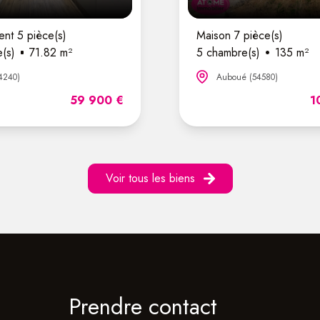
nt 5 pièce(s)
Maison 7 pièce(s)
(s)
71.82 m²
5 chambre(s)
135 m²
4240)
Auboué (54580)
59 900 €
1
Voir tous les biens
Prendre contact