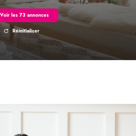
Voir les
73
annonces
Réinitialiser