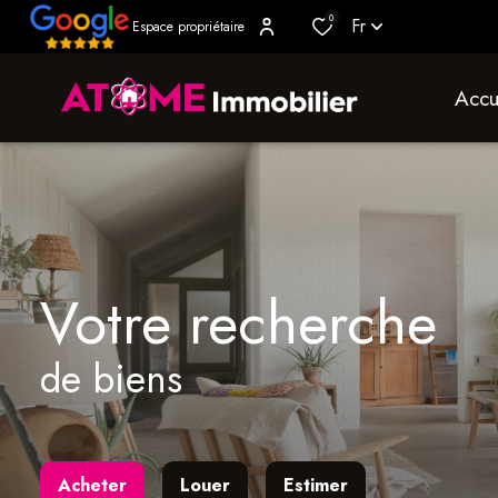
0
Fr
Espace propriétaire
accu
votre recherche
de biens
Acheter
Louer
Estimer