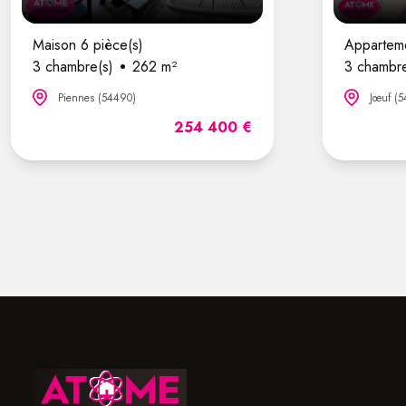
Maison 6 pièce(s)
Apparteme
3 chambre(s)
262 m²
3 chambre
Piennes (54490)
Jœuf (5
254 400 €