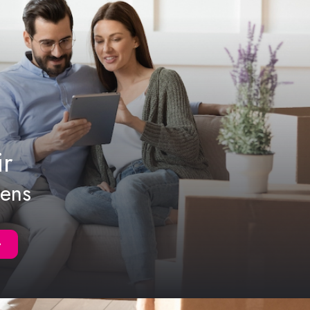
ir
iens