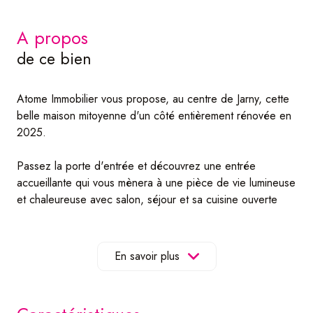
a propos
de ce bien
Atome Immobilier vous propose, au centre de Jarny, cette
belle maison mitoyenne d'un côté entièrement rénovée en
2025.
Passez la porte d'entrée et découvrez une entrée
accueillante qui vous mènera à une pièce de vie lumineuse
et chaleureuse avec salon, séjour et sa cuisine ouverte
neuve et entièrement équipée.
Vous trouverez également un WC indépendant et l'accès
à l'étage ainsi que l'accès au sous-sol.
En savoir plus
A l'étage, profitez d'un bel espace nuit comprenant 3
belles chambres ainsi que la salle d'eau avec une grande
douche, vasque et un WC supplémentaire.