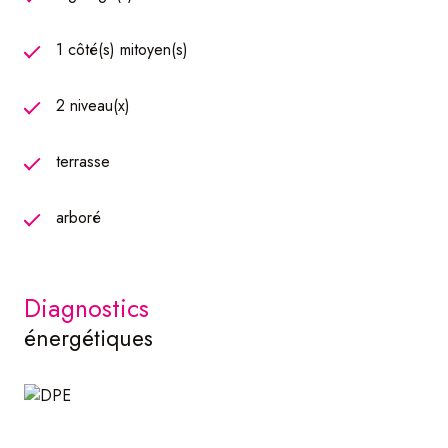
- Remplacement de fenêtres
1 côté(s) mitoyen(s)
Plus d'hésitation, contactez-moi pour découvrir cette belle
maison idéale pour une vie de famille et proche de toutes
2 niveau(x)
les commodités (écoles, activité sportives et de loisirs,
commerces...)
terrasse
arboré
diagnostics
énergétiques