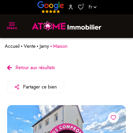
0
Fr
Menu
Accueil
Vente
Jarny
Maison
accueil
vente
Retour aux résultats
location
Partager ce bien
biens
vendus
estimer
L'agence