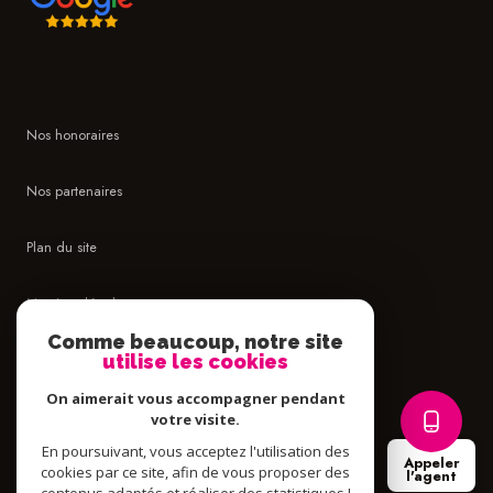
Nos honoraires
Nos partenaires
Plan du site
Mentions légales
Comme beaucoup, notre site
Admin
utilise les cookies
On aimerait vous accompagner pendant
Politique RGPD
votre visite.
En poursuivant, vous acceptez l'utilisation des
Appeler
Cookies
cookies par ce site, afin de vous proposer des
l'agent