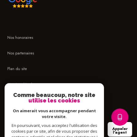
Nos honoraires
Nos partenaires
Plan du site
Mentions légales
Comme beaucoup, notre site
Admin
utilise les cookies
On aimerait vous accompagner pendant
Politique RGPD
votre visite.
En poursuivant, vous acceptez l'utilisation des
Appeler
Cookies
cookies par ce site, afin de vous proposer des
l'agent