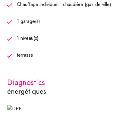
Enfin, les extérieurs ont été entièrement aménagés et
Chauffage individuel : chaudière (gaz de ville)
pensés pour profiter pleinement des beaux jours:
1 garage(s)
- une terrasse avec pergola, idéale pour les repas en
famille
1 niveau(x)
- un jardin clos et facile d'entretien
- un espace potager accompagné de son cabanon, parfait
pour le rangement des outils de jardinage
terrasse
Une maison clé en main !
diagnostics
énergétiques
N'hésitez plus et contactez notre agence Atome
Immobilier pour organiser une visite.