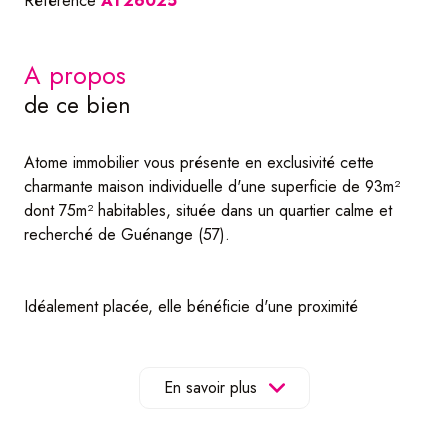
Référence
AT26025
a propos
de ce bien
Atome immobilier vous présente en exclusivité cette
charmante maison individuelle d'une superficie de 93m²
dont 75m² habitables, située dans un quartier calme et
recherché de Guénange (57).
Idéalement placée, elle bénéficie d'une proximité
immédiate de l'autoroute et de toutes les commodités, un
véritable atout pour les travailleurs frontaliers.
En savoir plus
Construite en 2019, cette maison se compose comme suit