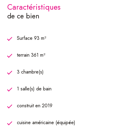
:
caractéristiques
de ce bien
Vous découvrirez, au rez-de-chaussée, une entrée
donnant sur une pièce de vie lumineuse, composée d'un
salon et d'un séjour avec accès direct à l'extérieur.
Surface 93 m²
La cuisine, moderne et entièrement équipée, est ouverte
terrain 361 m²
sur l'espace de vie, offrant un ensemble convivial et
fonctionnel.
3 chambre(s)
Ce niveau comprend également un WC indépendant, un
garage attenant avec son espace chaufferie et buanderie.
1 salle(s) de bain
L'espace nuit, à l'étage, se compose de trois chambres,
construit en 2019
d'un second WC séparé et d'une grande salle de bain
équipée à la fois d'une baignoire et d'une douche.
cuisine américaine (équipée)