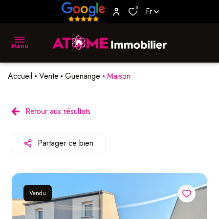
0
Fr
Menu
Accueil
Vente
Guenange
Maison
accueil
vente
Retour aux résultats
location
Partager ce bien
biens
vendus
estimer
Vendu
L'agence