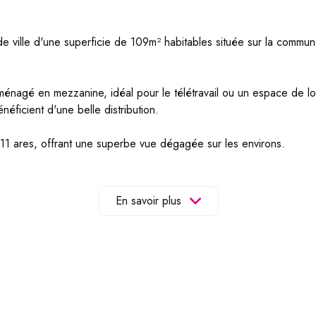
e ville d'une superficie de 109m² habitables située sur la commun
énagé en mezzanine, idéal pour le télétravail ou un espace de loi
éficient d'une belle distribution.
 11 ares, offrant une superbe vue dégagée sur les environs.
alisés : Électricité / Chaudière neuve / Fenêtres double vitrage 
ossibilité aux futurs propriétaires d'apporter leur touche personnell
En savoir plus
e la maison peut également être cédé avec le bien.
une maison confortable et bien entretenue !
 visite.