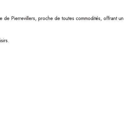
e de Pierrevillers, proche de toutes commodités, offrant un
sirs.
/ DPE : D / Adoussiceur d'eau
e.