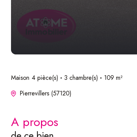
Maison
4 pièce(s)
3 chambre(s)
109 m²
Pierrevillers (57120)
a propos
de ce bien