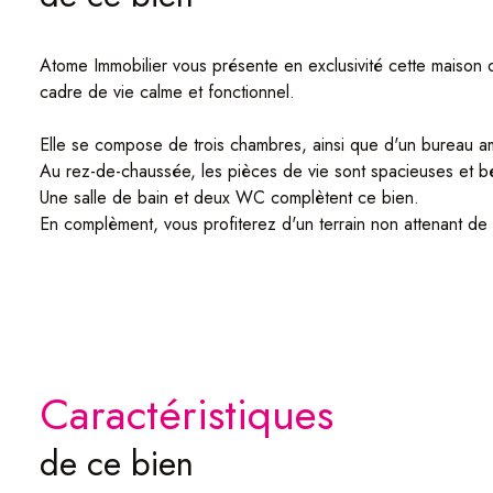
Atome Immobilier vous présente en exclusivité cette maison d
cadre de vie calme et fonctionnel.
Elle se compose de trois chambres, ainsi que d'un bureau am
Au rez-de-chaussée, les pièces de vie sont spacieuses et bén
Une salle de bain et deux WC complètent ce bien.
En complèment, vous profiterez d'un terrain non attenant de
Il est actuellement en friche et non constructible.
Côté technique, plusieurs travaux importants ont déjà été ré
Quelques finitions de peinture restent à prévoir, laissant la p
En complément, un garage situé à une centaine de mètres d
Une belle opportunité pour les acquéreurs à la recherche d'
Contactez-moi pour plus d'informations ou pour organiser une
caractéristiques
de ce bien