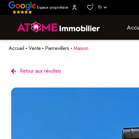
0
Fr
Espace propriétaire
accu
Accueil
Vente
Pierrevillers
Maison
Retour aux résultats