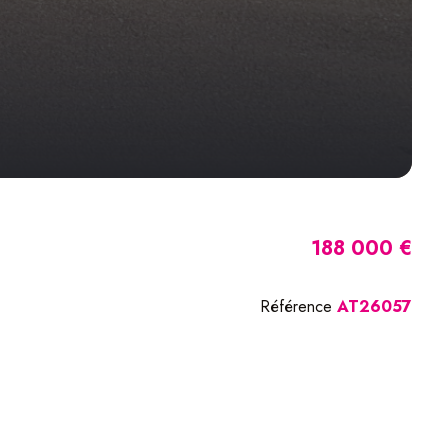
188 000 €
Référence
AT26057