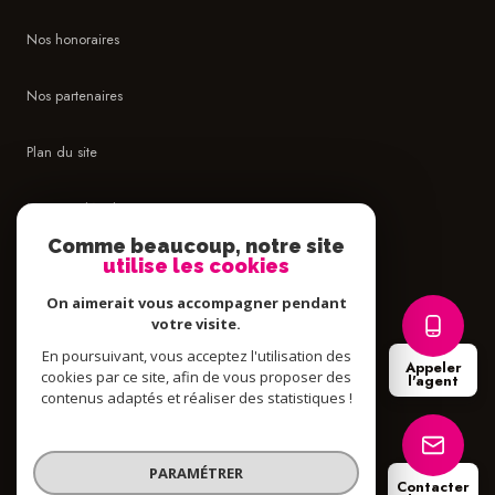
Nos honoraires
Nos partenaires
Plan du site
Mentions légales
Comme beaucoup, notre site
Admin
utilise les cookies
On aimerait vous accompagner pendant
Politique RGPD
votre visite.
En poursuivant, vous acceptez l'utilisation des
Appeler
Cookies
cookies par ce site, afin de vous proposer des
l'agent
contenus adaptés et réaliser des statistiques !
© 2026 | Tous droits réservés
PARAMÉTRER
Contacter