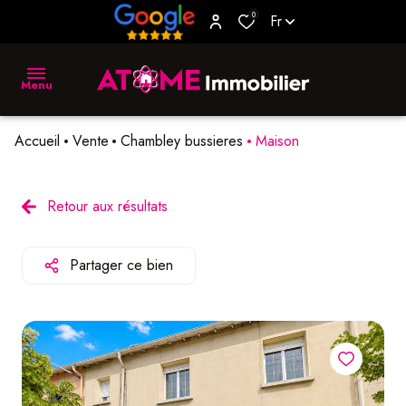
0
Fr
Menu
Accueil
Vente
Chambley bussieres
Maison
accueil
vente
Retour aux résultats
location
Partager ce bien
biens
vendus
estimer
L'agence