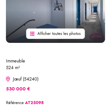
nos
services
Afficher toutes les photos
Immeuble
524 m²
Jœuf (54240)
530 000 €
Référence
AT25098