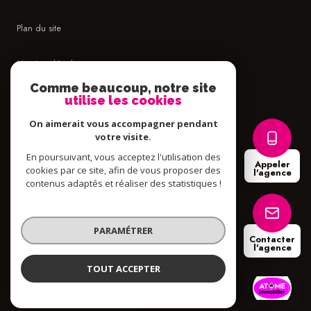
Plan du site
Mentions légales
Comme beaucoup, notre site
Admin
utilise les cookies
On aimerait vous accompagner pendant
Politique RGPD
votre visite.
En poursuivant, vous acceptez l'utilisation des
Appeler
Cookies
cookies par ce site, afin de vous proposer des
l'agence
contenus adaptés et réaliser des statistiques !
© 2026 | Tous droits réservés
PARAMÉTRER
Contacter
l'agence
Réalisé par
TOUT ACCEPTER
Atome Immobilier
Agence