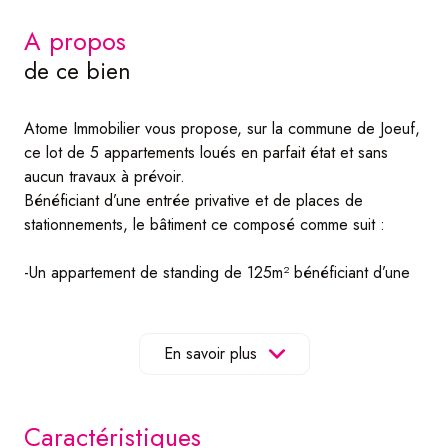
a propos
de ce bien
Atome Immobilier vous propose, sur la commune de Joeuf,
ce lot de 5 appartements loués en parfait état et sans
aucun travaux à prévoir.
Bénéficiant d’une entrée privative et de places de
stationnements, le bâtiment ce composé comme suit :
-Un appartement de standing de 125m² bénéficiant d’une
pièce de vie de 69m² accompagné d’une buanderie et
d’une salle de bain sur le niveau principal.
A l’étage, un pallier dessert deux chambres de 20m² au
En savoir plus
sol ainsi qu’une seconde salle de bain avec wc et un
dressing de 17m².
caractéristiques
-Un appartement de type F5 de 136m² bénéficiant d’une