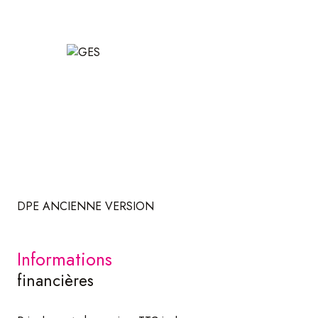
Loyers annuels perçus : 38 400€
Les plus de ce bien :
-Appartements en parfait état / très belles prestations
-Petite copropriété sans charge, un seul autre
copropriétaire existant (1 lot)
-Aucun travaux à prévoir sur les appartements ni sur la
copropriété
-Places de parking privatives
-Communs sécurisés et en parfait état
-Locataires soigneux et de longues dates / Aucun impayé
-Bon DPE
DPE ANCIENNE VERSION
Pour plus d’informations, n’hésitez pas à contacter ATOME
IMMOBILIER.
informations
financières