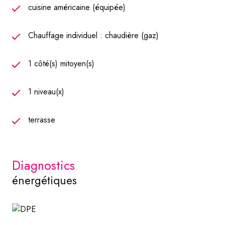
famille ou entre amis
cuisine américaine (équipée)
- une remise extérieure d'environ 6m2, pratique pour le
stockage
Chauffage individuel : chaudière (gaz)
Les points à retenir :
- aucun travaux à prévoir
1 côté(s) mitoyen(s)
- trois grandes chambres
- très bons diagnostics immobiliers- DPE D
- chaudière à condensation gaz
1 niveau(x)
- assainissement : tout à l'égoût
N'hésitez plus et contactez notre agence Atome
terrasse
Immobilier pour plus d'informations.
diagnostics
énergétiques