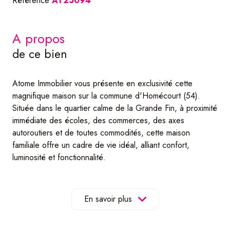
Référence
AT25094
a propos
de ce bien
Atome Immobilier vous présente en exclusivité cette
magnifique maison sur la commune d'Homécourt (54).
Située dans le quartier calme de la Grande Fin, à proximité
immédiate des écoles, des commerces, des axes
autoroutiers et de toutes commodités, cette maison
familiale offre un cadre de vie idéal, alliant confort,
luminosité et fonctionnalité.
D'une surface totale de 138m2 dont 103m2 habitables, ce
bien ne nécessite aucun travaux :
Vous n'avez plus qu'à poser vos valises !
En savoir plus
Le rez-de-chaussée se compose d'un espace de vie
ouvert d'environ 40m2 comprenant un salon lumineux,