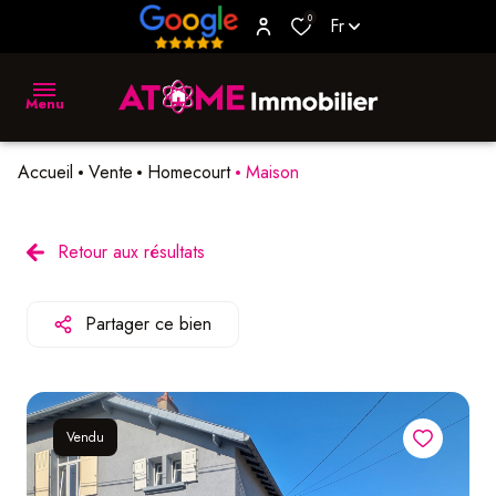
0
Fr
Menu
Accueil
Vente
Homecourt
Maison
accueil
vente
Retour aux résultats
location
Partager ce bien
biens
vendus
estimer
Vendu
L'agence