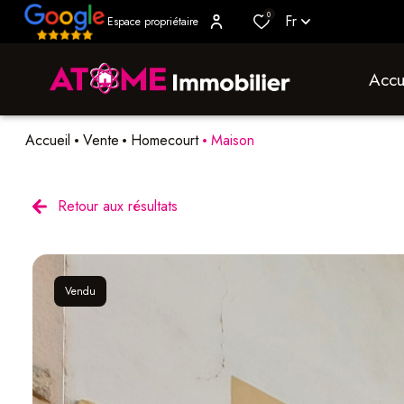
0
Fr
Espace propriétaire
accu
Accueil
Vente
Homecourt
Maison
Retour aux résultats
Vendu