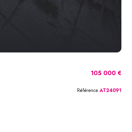
105 000 €
Référence
AT24091