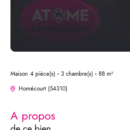
Maison
4 pièce(s)
3 chambre(s)
88 m²
Homécourt (54310)
a propos
de ce bien