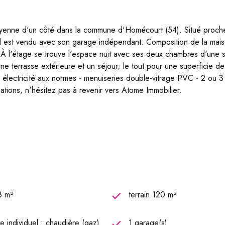
toyenne d'un côté dans la commune d'Homécourt (54). Situé proch
Il est vendu avec son garage indépendant. Composition de la mais
l'étage se trouve l'espace nuit avec ses deux chambres d'une sup
e terrasse extérieure et un séjour; le tout pour une superficie d
 électricité aux normes - menuiseries double-vitrage PVC - 2 ou 3
rmations, n'hésitez pas à revenir vers Atome Immobilier.
8 m²
terrain 120 m²
 individuel : chaudière (gaz)
1 garage(s)