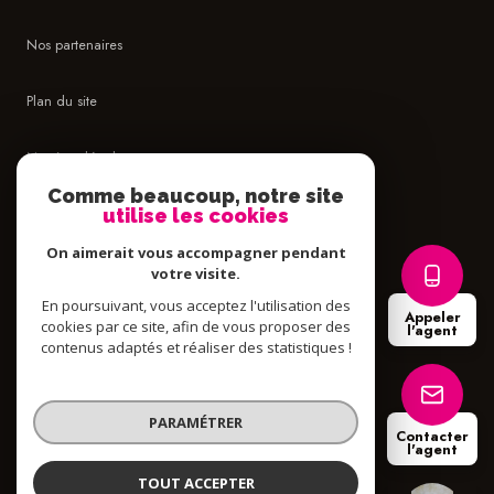
Nos partenaires
Plan du site
Mentions légales
Comme beaucoup, notre site
Admin
utilise les cookies
On aimerait vous accompagner pendant
Politique RGPD
votre visite.
En poursuivant, vous acceptez l'utilisation des
Appeler
Cookies
cookies par ce site, afin de vous proposer des
l'agent
contenus adaptés et réaliser des statistiques !
© 2026 | Tous droits réservés
PARAMÉTRER
Contacter
l'agent
Réalisé par
TOUT ACCEPTER