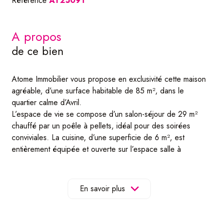
Référence
AT25091
a propos
de ce bien
Atome Immobilier vous propose en exclusivité cette maison
agréable, d’une surface habitable de 85 m², dans le
quartier calme d’Avril.
L’espace de vie se compose d’un salon-séjour de 29 m²
chauffé par un poêle à pellets, idéal pour des soirées
conviviales. La cuisine, d’une superficie de 6 m², est
entièrement équipée et ouverte sur l’espace salle à
manger.
Une salle de bain avec douche et meuble sous vasque
ainsi qu’un WC séparé viennent compléter ce niveau.
En savoir plus
Le balcon couvert accessible depuis l’espace salon/salle à
manger permet de profiter pleinement du soleil et des