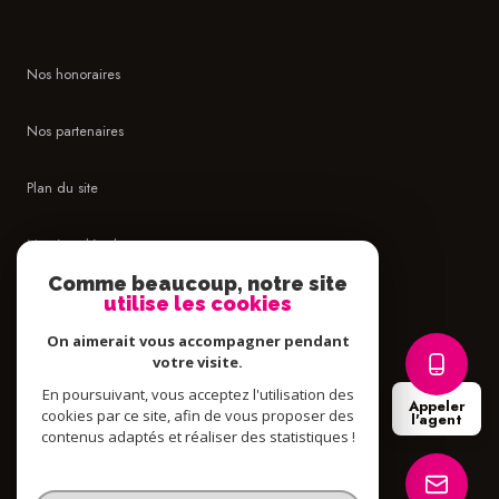
Nos honoraires
Nos partenaires
Plan du site
Mentions légales
Comme beaucoup, notre site
Admin
utilise les cookies
On aimerait vous accompagner pendant
Politique RGPD
votre visite.
En poursuivant, vous acceptez l'utilisation des
Appeler
Cookies
cookies par ce site, afin de vous proposer des
l'agent
contenus adaptés et réaliser des statistiques !
© 2026 | Tous droits réservés