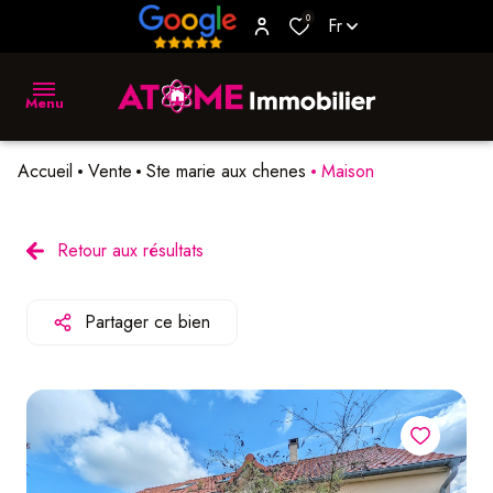
0
Fr
Menu
Accueil
Vente
Ste marie aux chenes
Maison
accueil
vente
Retour aux résultats
location
Partager ce bien
biens
vendus
estimer
L'agence