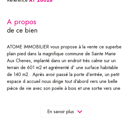
Référence
AT 26028
a propos
de ce bien
ATOME IMMOBILIER vous propose à la vente ce superbe
plain pied dans la magnifique commune de Sainte Marie
Aux Chenes, implanté dans un endroit très calme sur un
terrain de 601 m2 et agrémenté d' une surface habitable
de 140 m2.. Après avoir passé la porte d'entrée, un petit
espace d accueil nous dirige tout d'abord vers une belle
pièce de vie avec son poele à bois et une sortie vers une
belle terrasse extérieure,une cuisine entièrement équipée
(possibilité de casser le mur entre cette cuisine et la salle
à manger pour agrandir l'espace de vie).Un couloir de nuit
En savoir plus
nous méne vers un toilette, 2 chambres et un bureau.La
dernière porte se trouve etre l 'accès au garage avec sa