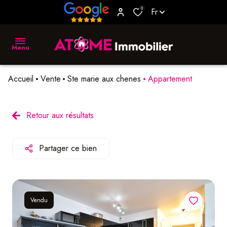
0
Fr
Menu
Accueil
Vente
Ste marie aux chenes
Appartement
accueil
vente
Retour aux résultats
location
Partager ce bien
biens
vendus
estimer
Vendu
L'agence