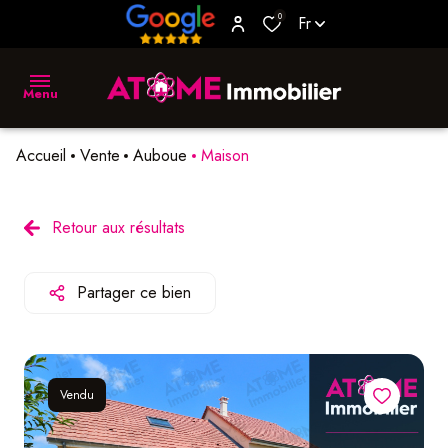
0
Fr
Menu
Accueil
Vente
Auboue
Maison
accueil
vente
Retour aux résultats
location
Partager ce bien
biens
vendus
estimer
Vendu
L'agence