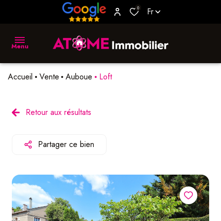
0
Fr
Menu
Accueil
Vente
Auboue
Loft
accueil
vente
Retour aux résultats
location
Partager ce bien
biens
vendus
estimer
L'agence