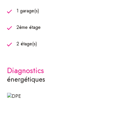
Un bien rare, alliant esthétique, confort et fonctionnalité,
pensé pour ceux qui recherchent un lieu de vie atypique
1 garage(s)
et élégant, au sein d’une adresse confidentielle et pleine
de charme.
2ème étage
Contactez notre agence Atome Immobilier dès maintenant
pour organiser une visite !
2 étage(s)
diagnostics
énergétiques