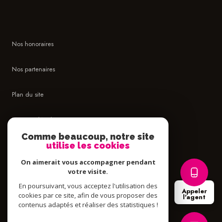
Nos honoraires
Nos partenaires
Plan du site
Mentions légales
Comme beaucoup, notre site
Admin
utilise les cookies
On aimerait vous accompagner pendant
Politique RGPD
votre visite.
En poursuivant, vous acceptez l'utilisation des
Appeler
Cookies
cookies par ce site, afin de vous proposer des
l'agent
contenus adaptés et réaliser des statistiques !