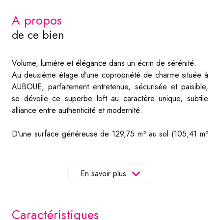
a propos
de ce bien
Volume, lumière et élégance dans un écrin de sérénité.
Au deuxième étage d’une copropriété de charme située à
AUBOUE, parfaitement entretenue, sécurisée et paisible,
se dévoile ce superbe loft au caractère unique, subtile
alliance entre authenticité et modernité.
D’une surface généreuse de 129,75 m² au sol (105,41 m²
loi Carrez), cet appartement repensé dans un esprit
contemporain et ouvert séduit par ses volumes ouverts, sa
luminosité naturelle et sa belle hauteur sous plafond,
En savoir plus
offrant une sensation d’espace rare.
La pièce de vie, d’une superficie de plus de 36,32m²,
caractéristiques
accueille un séjour élégant prolongé par une cuisine