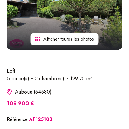
nos
services
Afficher toutes les photos
Loft
5 pièce(s)
2 chambre(s)
129.75 m²
Auboué (54580)
109 900 €
Référence
AT125108