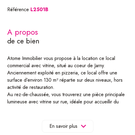
Référence
L2501B
a propos
de ce bien
Atome Immobilier vous propose à la location ce local
commercial avec vitrine, situé au coeur de Jarny.
Anciennement exploité en pizzeria, ce local offre une
surface d’environ 130 m² répartie sur deux niveaux, hors
activité de restauration.
Au rez-de-chaussée, vous trouverez une pièce principale
lumineuse avec vitrine sur rue, idéale pour accueillir du
public, aménager un commerce ou des bureaux. Ce
niveau dispose également de sanitaires indépendants.
Par deux escaliers distincts, on accède à un sous-sol
En savoir plus
composé de plusieurs espaces : une ancienne cuisine à