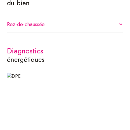
du bien
Rez-de-chaussée
salle
42.37 m²
diagnostics
cave
34.06 m²
énergétiques
réserve
41.28 m²