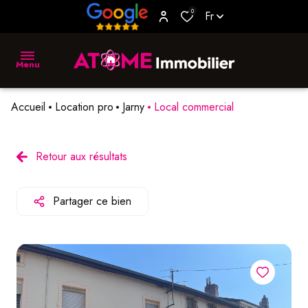
0
Fr
Menu
Accueil
Location pro
Jarny
Local commercial
accueil
vente
Retour aux résultats
location
Partager ce bien
biens
vendus
estimer
L'agence